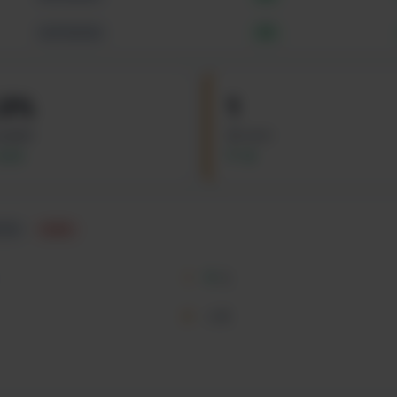
3+7+4=14
双
.3%
1
准确率
累计命中
3.2%
+8
1 次
0.3%
1
大
0
小单