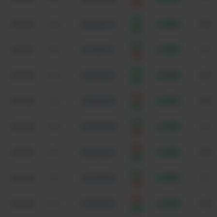
单
小
3467392
15:40
5+6+0=11
命中
组合
单
小
3467391
15:37
1+1+9=11
命中
大小
双
小
3467390
15:33
4+7+1=12
命中
组合
双
小
3467389
15:30
2+9+4=15
命中
单双
单
小
3467388
15:26
2+0+4=06
命中
大小
单
大
3467387
15:23
4+2+1=07
命中
单双
单
小
3467386
15:19
9+1+0=10
命中
大小
单
小
3467385
15:16
7+5+3=15
命中
单双
单