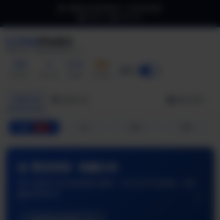
数据安全加密传输
实时同步更新
帮助中心
商务合作
Data
Predict
加拿大28 · 智能预测引擎 v3.0
400
2
0.5%
组合
开启
数据样本
命中次数
准确率
当前模式
加拿大28
台湾PC28
算法引擎
组合
大小
单双
杀组
热门
大数据驱动决策
实时分析开奖数据，提供
累积海量历史数据，通过机器学习持续
准确率。